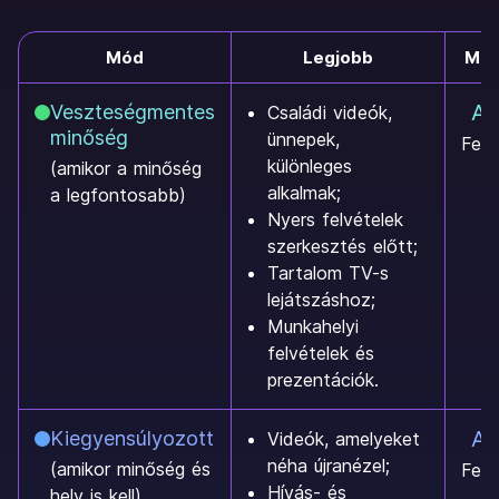
Mód
Legjobb
Meg
Ak
Veszteségmentes
Családi videók,
minőség
ünnepek,
Fels
különleges
(amikor a minőség
alkalmak;
a legfontosabb)
Nyers felvételek
szerkesztés előtt;
Tartalom TV-s
lejátszáshoz;
Munkahelyi
felvételek és
prezentációk.
Ak
Kiegyensúlyozott
Videók, amelyeket
néha újranézel;
(amikor minőség és
Fels
Hívás- és
hely is kell)