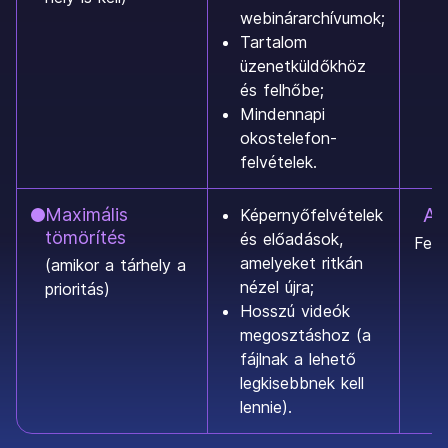
webinárarchívumok;
Tartalom
üzenetküldőkhöz
és felhőbe;
Mindennapi
okostelefon-
felvételek.
Ak
Maximális
Képernyőfelvételek
tömörítés
és előadások,
Fels
amelyeket ritkán
(amikor a tárhely a
nézel újra;
prioritás)
Hosszú videók
megosztáshoz (a
fájlnak a lehető
legkisebbnek kell
lennie).