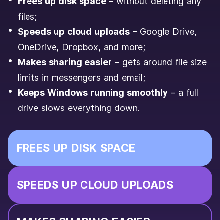
Frees up disk space
– without deleting any
files;
Speeds up cloud uploads
– Google Drive,
OneDrive, Dropbox, and more;
Makes sharing easier
– gets around file size
limits in messengers and email;
Keeps Windows running smoothly
– a full
drive slows everything down.
FREES UP DISK SPACE
SPEEDS UP CLOUD UPLOADS