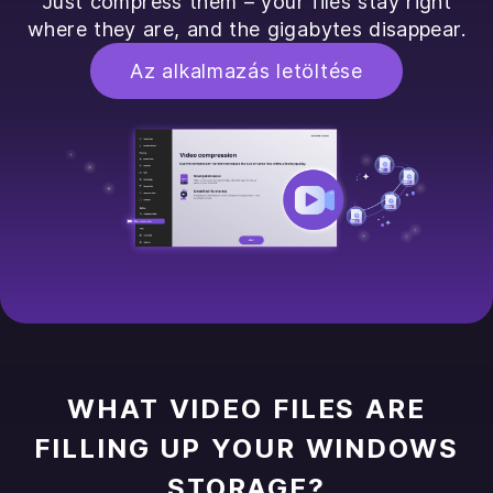
Just compress them – your files stay right
where they are, and the gigabytes disappear.
Az alkalmazás letöltése
WHAT VIDEO FILES ARE
FILLING UP YOUR WINDOWS
STORAGE?