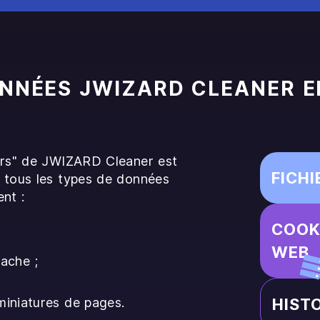
NNÉES JWIZARD CLEANER EF
urs" de JWIZARD Cleaner est
FICH
 tous les types de données
nt :
COOK
WEB
ache ;
miniatures de pages.
HIST