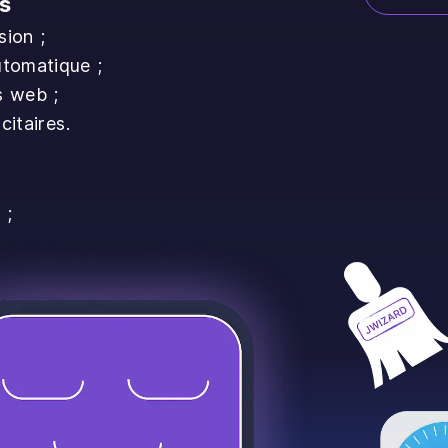
s
sion ;
utomatique ;
s web ;
citaires.
 ;