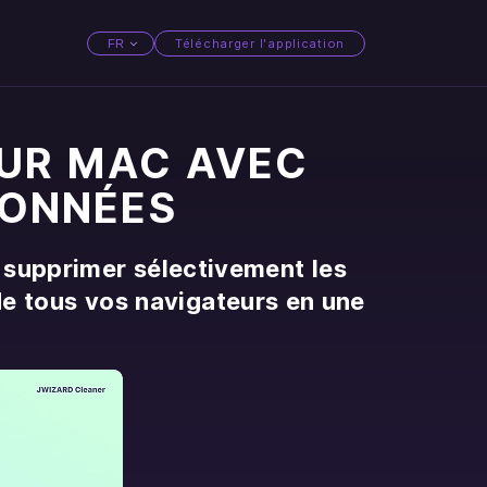
Télécharger l'application
FR
عربي
Česky
Deutsch
Ελληνική
English
Español
SUR MAC AVEC
DONNÉES
 supprimer sélectivement les
 de tous vos navigateurs en une