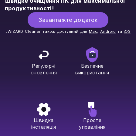
Швидке очищення ПК для максимальної
продуктивності!
Завантажте додаток
JWIZARD Cleaner також доступний для
Mac
,
Android
та
iOS
Регулярні
Безпечне
оновлення
використання
Швидка
Просте
інсталяція
управління