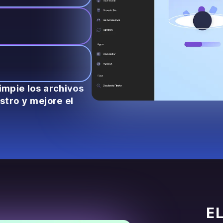
limpie los archivos
stro y mejore el
E