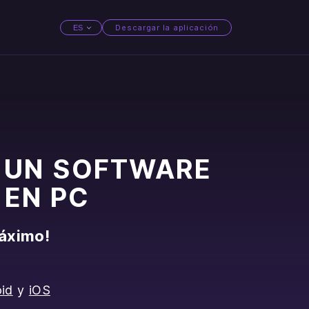
Descargar la aplicación
ES
عربي
Česky
Deutsch
Ελληνική
English
França
 UN SOFTWARE
 EN PC
máximo!
id
y
iOS