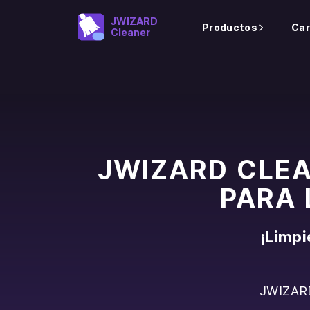
JWIZARD
Productos
Car
Cleaner
JWIZARD CLE
PARA 
¡Limpi
JWIZARD