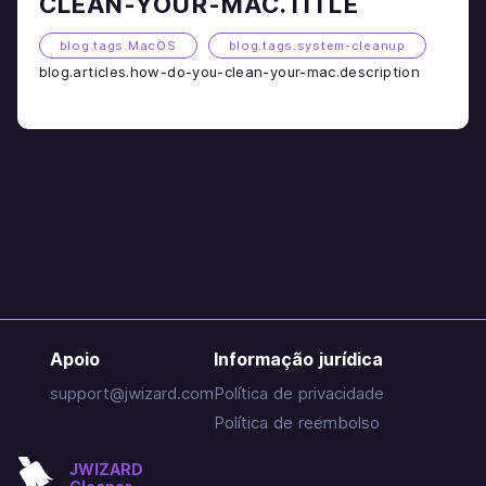
CLEAN-YOUR-MAC.TITLE
blog.tags.MacOS
blog.tags.system-cleanup
blog.articles.how-do-you-clean-your-mac.description
Apoio
Informação jurídica
support@jwizard.com
Política de privacidade
Política de reembolso
JWIZARD