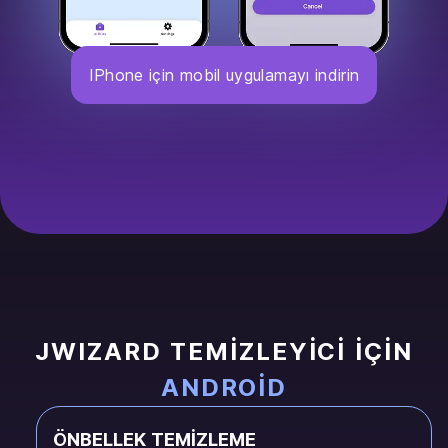
IPhone için mobil uygulamayı indirin
JWIZARD TEMIZLEYICI IÇIN
ANDROID
ÖNBELLEK TEMIZLEME